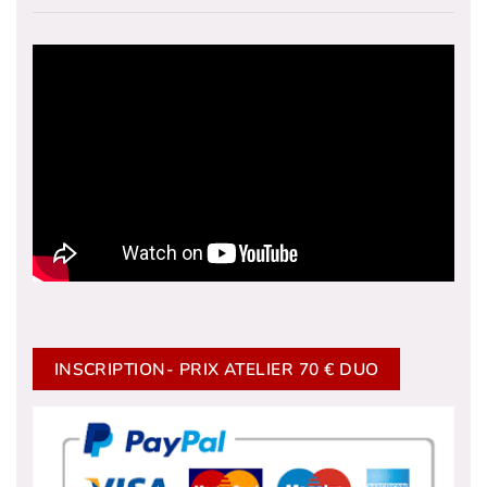
INSCRIPTION- PRIX ATELIER 70 € DUO