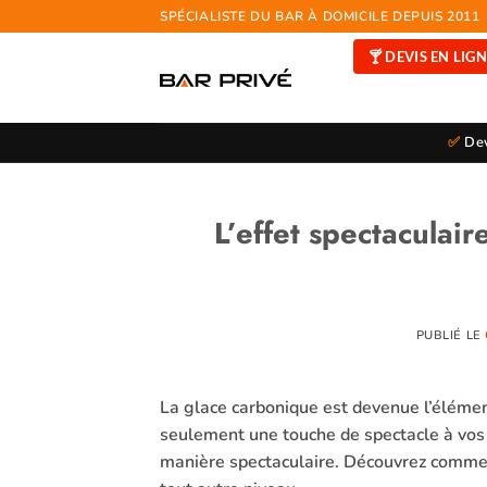
Passer
SPÉCIALISTE DU BAR À DOMICILE DEPUIS 2011
au
🍸 DEVIS EN LIG
contenu
✅
Dev
L’effet spectaculai
PUBLIÉ LE
La glace carbonique est devenue l’éléme
seulement une touche de spectacle à vos 
manière spectaculaire. Découvrez comment