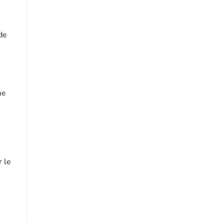
e
de
me
r le