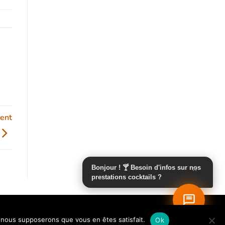
ment
Bonjour ! 🍸 Besoin d'infos sur nos
×
prestations cocktails ?
e, nous supposerons que vous en êtes satisfait.
Ok