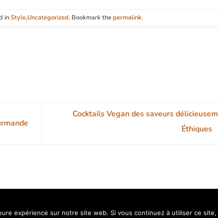
d in
Style
,
Uncategorized
. Bookmark the
permalink
.
Cocktails Vegan des saveurs délicieuse
urmande
Éthiques
CATALOGUES
leure expérience sur notre site web. Si vous continuez à utiliser ce sit
Copyright 2026 ©
Bar Privé