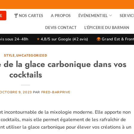
NE
🍸 NOS CARTES
A PROPOS
ÉVÉNEMENTIEL
SERVIC
DEVIS CONTACT
L’ÉPICERIE DU BARMAN
is sous 24-48h
⭐
4,8/5 sur Google (42 avis)
🌍
Grand Est & Front
STYLE
,
UNCATEGORIZED
re de la glace carbonique dans vos
cocktails
OCTOBRE 9, 2023
PAR
FRED-BARPRIVE
nt incontournable de la mixologie moderne. Elle apporte non
cocktails, mais elle permet également de les rafraîchir de
 utiliser la glace carbonique pour élever vos créations à un