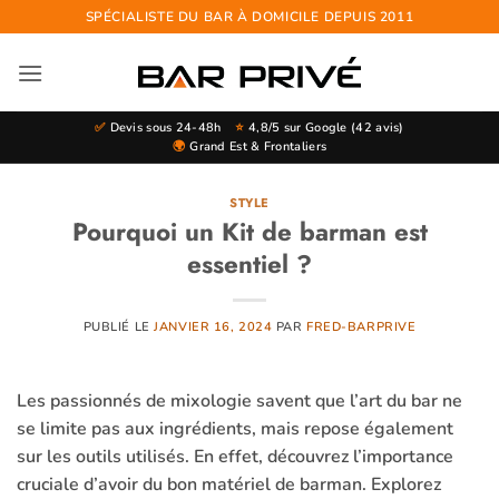
Passer
SPÉCIALISTE DU BAR À DOMICILE DEPUIS 2011
au
contenu
✅
Devis sous 24-48h
⭐
4,8/5 sur Google (42 avis)
🌍
Grand Est & Frontaliers
Bar Privé
En ligne · Répond en quelques secondes
STYLE
Pourquoi un Kit de barman est
essentiel ?
PUBLIÉ LE
JANVIER 16, 2024
PAR
FRED-BARPRIVE
Les passionnés de mixologie savent que l’art du bar ne
se limite pas aux ingrédients, mais repose également
sur les outils utilisés. En effet, découvrez l’importance
cruciale d’avoir du bon matériel de barman. Explorez